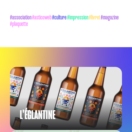
#association
#asticoweb
#culture
#impression
#livret
#magazine
#plaquette
L'ÉGLANTINE